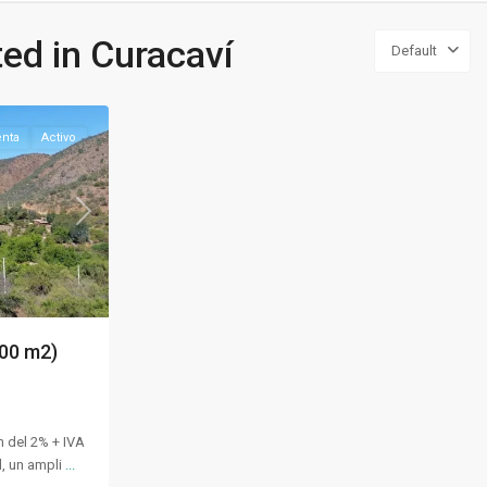
ted in Curacaví
Default
nta
Activo
Next
000 m2)
 del 2% + IVA
d, un ampli
...