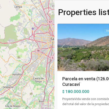
Properties lis
9
Curacaví
Ve
Previous
Parcela en venta (126.
Curacaví
180.000.000
$
ProyectaVida vende con comisión
del total del valor de la propieda