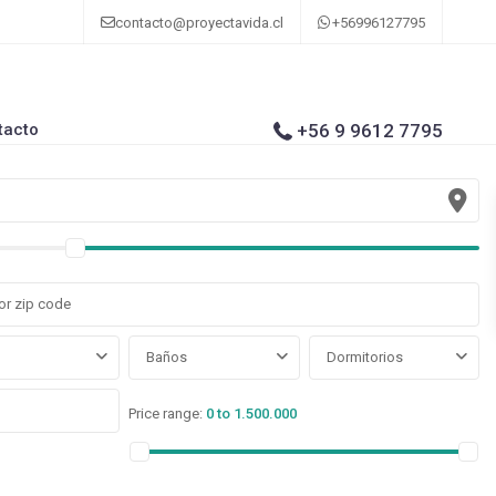
contacto@proyectavida.cl
+56996127795
tacto
+56 9 9612 7795
Baños
Dormitorios
Price range:
0 to 1.500.000