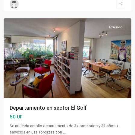
Condes
,
Santiago
Arriendo
Previous
Next
Departamento en sector El Golf
50
UF
Se arrienda amplio departamento de 3 dormitorios y 3 baños +
servicios en Las Torcazas con
...