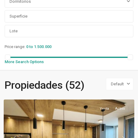
Dormitorios
Price range:
0 to 1.500.000
More Search Options
Santiago
Propiedades (52)
Default
Centro
,
Santiago
Venta
Activo