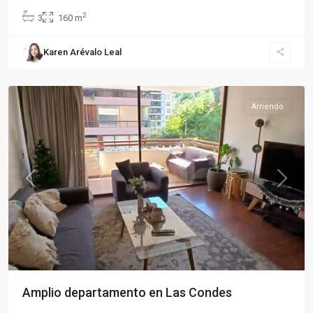
2
3
160 m
Las
Karen Arévalo Leal
Condes
,
Santiago
Arriendo
Previous
Next
Amplio departamento en Las Condes