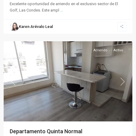
Excelente oportunidad de arriendo en el exclusivo sector de El
Golf, Las Condes. Este ampl
...
Quinta
Karen Arévalo Leal
Normal
,
Santiago
Arriendo
Activo
Previous
Next
Departamento Quinta Normal