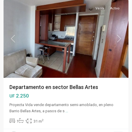
Venta
Activo
Previous
Next
Departamento en sector Bellas Artes
2.250
UF
Proyecta Vida vende departamento semi-amoblado, en pleno
Barrio Bellas Artes, a pasos de s
...
2
1
1
31 m
Las