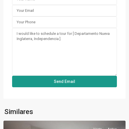
Independencia
,
Similares
Santiago