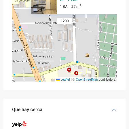
2
1 BA
27 m
1200
Leaflet
|
©
OpenStreetMap
contributors
Qué hay cerca