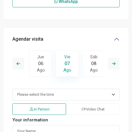
WhatsApp
Agendar visita
Sáb
Jue
Vie
Sáb
Dom
15
06
07
08
09
Ago
Ago
Ago
Ago
Ago
In Person
Video Chat
Your information