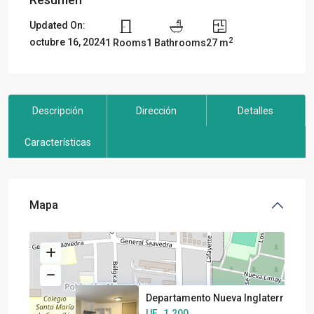
Updated On:
2
octubre 16, 2024
1 Rooms
1 Bathrooms
27 m
Descripción
Dirección
Detalles
Características
Mapa
Departamento Nueva Inglaterra,
UF
1.200